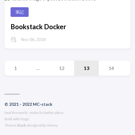
筆記
Bookstack Docker
Nov 06, 2018
1
…
12
13
14
© 2021 - 2022 MC-stack
heal the world , make it a better place.
Built with
Hugo
Theme
Stack
designed by
Jimmy