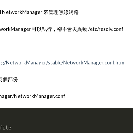
NetworkManager 來管理無線網路
Manager 可以執行，卻不會去異動 /etc/resolv.conf
.org/NetworkManager/stable/NetworkManager.conf.html
 這兩個部份
ger/NetworkManager.conf
ile
