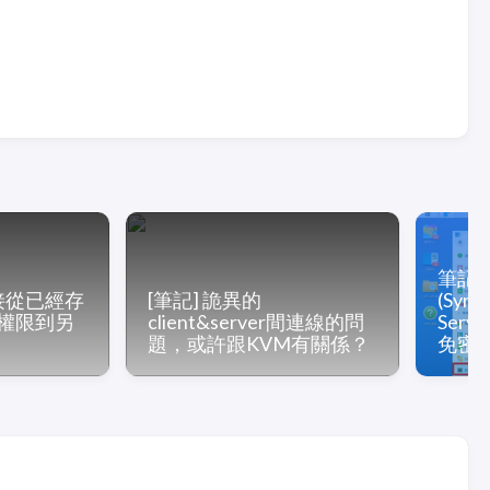
筆記-
 直接從已經存
[筆記] 詭異的
(Syno
權限到另
client&server間連線的問
Serv
題，或許跟KVM有關係？
免密