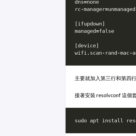
dns=none

rc-manager=unmanaged

[ifupdown]

managed=false

[device]

主要就加入第三行和第四
接著安裝 resolvconf 這個