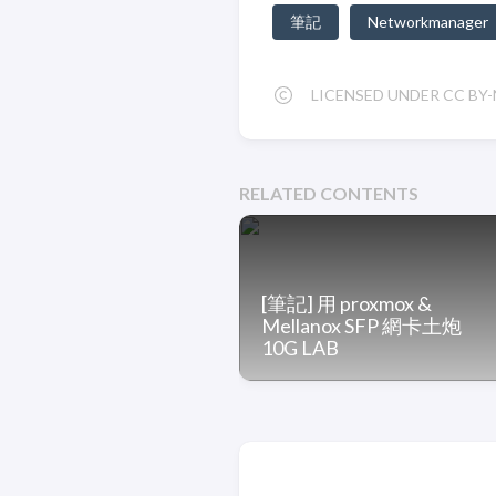
筆記
Networkmanager
LICENSED UNDER CC BY-N
RELATED CONTENTS
[筆記] 用 proxmox &
Mellanox SFP 網卡土炮
10G LAB